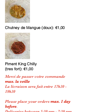
Chutney de Mangue (doux): €1,00
Piment King Chilly
(tres fort): €1,00
Merci de passer votre commande
max.
la veille
La livraison sera fait entre 17h30 -
19h30
Please place your orders
max. 1 day
before
.
Deliveries between 5:30 pm - 7:30 pm.